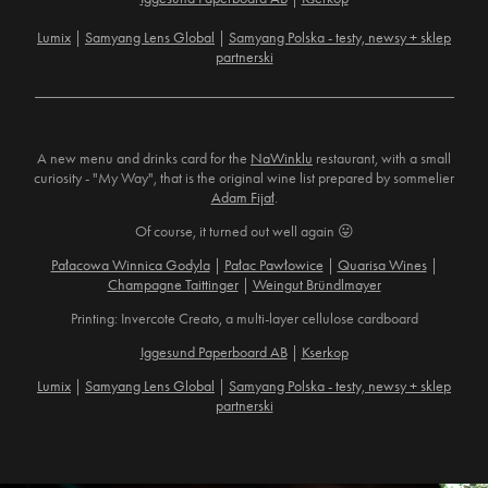
Lumix
|
Samyang Lens Global
|
Samyang Polska - testy, newsy + sklep
partnerski
_______________________________________________________
A new menu and drinks card for the
NaWinklu
restaurant, with a small
curiosity - "My Way", that is the original wine list prepared by sommelier
Adam Fijał
.
Of course, it turned out well again 😛
Pałacowa Winnica Godyla
|
Pałac Pawłowice
|
Quarisa Wines
|
Champagne Taittinger
|
Weingut Bründlmayer
Printing: Invercote Creato, a multi-layer cellulose cardboard
Iggesund Paperboard AB
|
Kserkop
Lumix
|
Samyang Lens Global
|
Samyang Polska - testy, newsy + sklep
partnerski