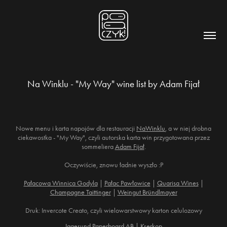
Na Winklu - "My Way" wine list by Adam Fijał
Nowe menu i karta napojów dla restauracji
NaWinklu
, a w niej drobna
ciekawostka - "My Way", czyli autorska karta win przygotowana przez
sommeliera
Adam Fijał
.
Oczywiście, znowu ładnie wyszło :P
Pałacowa Winnica Godyla
|
Pałac Pawłowice
|
Quarisa Wines
|
Champagne Taittinger
|
Weingut Bründlmayer
Druk: Invercote Creato, czyli wielowarstwowy karton celulozowy
Iggesund Paperboard AB
|
Kserkop