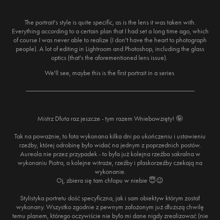
The portrait's style is quite specific, as is the lens it was taken with.
Everything according to a certain plan that I had set a long time ago, which
of course I was never able to realize (I don't have the heart to photograph
people). A lot of editing in Lightroom and Photoshop, including the glass
optics (that's the aforementioned lens issue).
We'll see, maybe this is the first portrait in a series
_________________________________________________
Mistrz Dłuta raz jeszcze - tym razem Wniebowzięty! 🤪
Tak na poważnie, to fota wykonana kilka dni po ukończeniu i ustawieniu
rzeźby, której odrobinę było widać na jednym z poprzednich postów.
Aureola nie przez przypadek - to była już kolejna rzeźba sakralna w
wykonaniu Piotra, a kolejne witraże, rzeźby i płaskorzeźby czekają na
wykonanie.
Oj, zbiera się tam chłopu w niebie 😇😉
Stylistyka portretu dość specyficzna, jak i sam obiektyw którym został
wykonany. Wszystko zgodnie z pewnym założonym już dłuższą chwilę
temu planem, którego oczywiście nie było mi dane nigdy zrealizować (nie