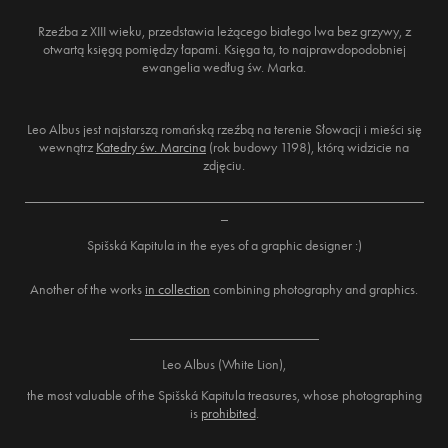
Rzeźba z XIII wieku, przedstawia leżącego białego lwa bez grzywy, z
otwartą księgą pomiędzy łapami. Księga ta, to najprawdopodobniej
ewangelia według św. Marka.
Leo Albus jest najstarszą romańską rzeźbą na terenie Słowacji i mieści się
wewnątrz
Katedry św. Marcina
(rok budowy 1198), którą widzicie na
zdjęciu.
_________________________________________________________
_
Spišská Kapitula
in the eyes of a graphic designer :)
Another of the works
in collection
combining photography and graphics.
___________________________
Leo Albus (White Lion),
the most valuable of the Spišská Kapitula treasures, whose photographing
is
prohibited
.